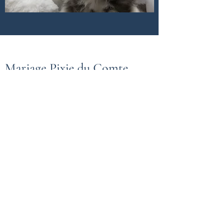
Mariage Pixie du Comte
des Fées et Hofgorn's
Suladân
Naissance le 15 Septembre 2022
Consanguinité totale : 8,82 %
PEDIGREE