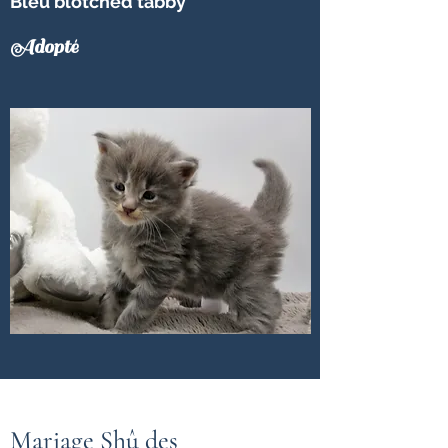
Bleu blotched tabby
Adopté
Mariage Shû des