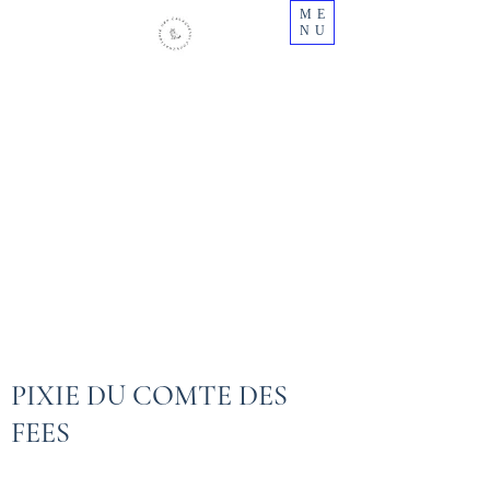
ME
NU
Chatterie des Calaquendi Coon -
Centre
Elevage professionnel de Maine Coon en
Centre Val de Loire
N° Siret :
484445879000030
Cetac N° 2018/28ca-fae1
PIXIE DU COMTE DES
FEES