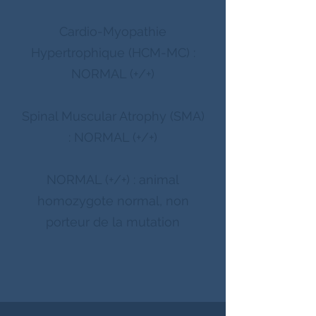
Cardio-Myopathie
Hypertrophique (HCM-MC) :
NORMAL (+/+)
Spinal Muscular Atrophy (SMA)
: NORMAL (+/+)
NORMAL (+/+) : animal
homozygote normal, non
porteur de la mutation