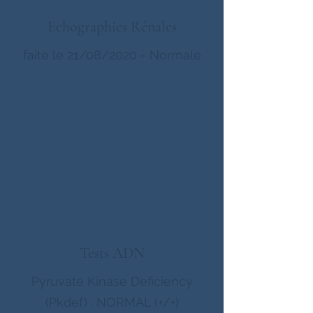
Echographies Rénales
faite le 21/08/2020 - Normale
Tests ADN
Pyruvate Kinase Deficiency
(Pkdef) : NORMAL (+/+)