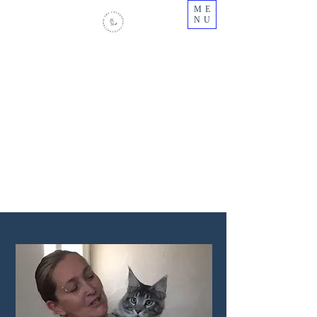
ME
NU
Chatterie des Calaquendi Coon -
Centre
Elevage professionnel de Maine Coon en
Centre Val de Loire
N° Siret :
484445879000030
Cetac N° 2018/28ca-fae1