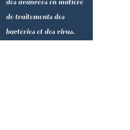
des avancées en matière
de traitements des
bactéries et des virus.
C'est une chance
immense que de pouvoir
se consacrer à l'amour
des animaux et leur
protection.
Aujourd'hui ce que je