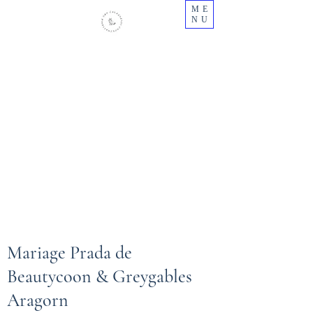
ME
NU
Chatterie des Calaquendi Coon -
Centre
Elevage professionnel de Maine Coon en
Centre Val de Loire
N° Siret :
484445879000030
Cetac N° 2018/28ca-fae1
Mariage Prada de
Beautycoon & Greygables
Aragorn