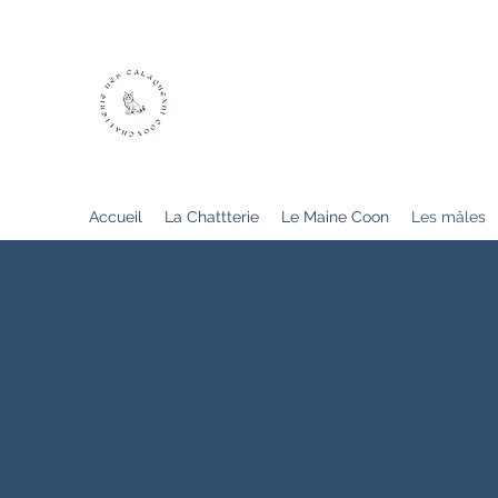
Chatterie des Calaquendi Coon 
Elevage professionnel de Maine Coon e
N° Siret : 484445879000030
Cetac N° 2018/28ca-fae1
Accueil
La Chattterie
Le Maine Coon
Les mâles