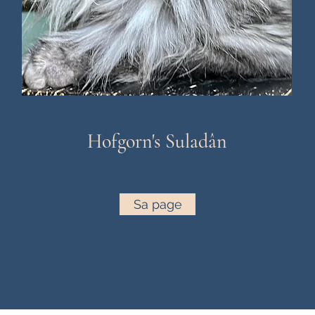
Hofgorn's Suladân
Sa page