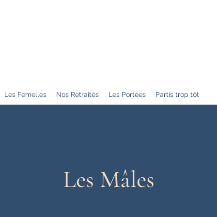
- Centre
n Centre Val de Loire
Les Femelles
Nos Retraités
Les Portées
Partis trop tôt
Les Mâles